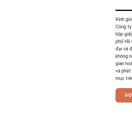
Kính gử
Công ty
hộp giấy
phố Hồ C
đại và 
không n
gian ho
và phát 
mục tiê
GỌ