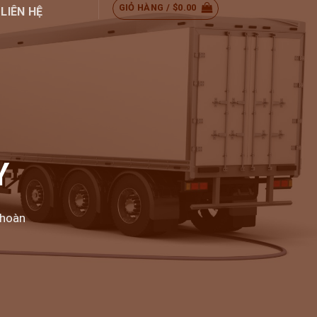
GIỎ HÀNG /
$
0.00
LIÊN HỆ
Y
 hoàn