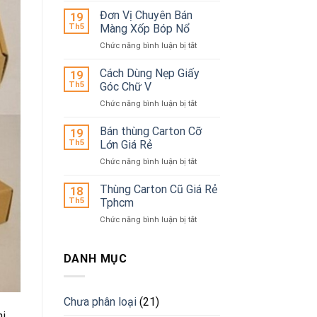
Tiết
Đơn Vị Chuyên Bán
19
Quy
Th5
Màng Xốp Bóp Nổ
Trình
ở
Chức năng bình luận bị tắt
Sản
Đơn
Xuất
Vị
Cách Dùng Nẹp Giấy
Bao
19
Chuyên
Bì
Th5
Góc Chữ V
Bán
Carton
ở
Chức năng bình luận bị tắt
Màng
Cách
Xốp
Dùng
Bán thùng Carton Cỡ
Bóp
19
Nẹp
Nổ
Th5
Lớn Giá Rẻ
Giấy
ở
Chức năng bình luận bị tắt
Góc
Bán
Chữ
thùng
Thùng Carton Cũ Giá Rẻ
V
18
Carton
Th5
Tphcm
Cỡ
ở
Chức năng bình luận bị tắt
Lớn
Thùng
Giá
Carton
Rẻ
Cũ
DANH MỤC
Giá
Rẻ
Tphcm
Chưa phân loại
(21)
hi