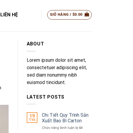
LIÊN HỆ
GIỎ HÀNG /
$
0.00
ABOUT
Lorem ipsum dolor sit amet,
consectetuer adipiscing elit,
sed diam nonummy nibh
euismod tincidunt.
n
LATEST POSTS
Chi Tiết Quy Trình Sản
19
Th5
Xuất Bao Bì Carton
ở
Chức năng bình luận bị tắt
Chi