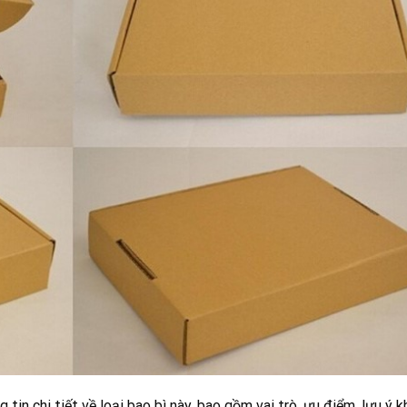
tin chi tiết về loại bao bì này, bao gồm vai trò, ưu điểm, lưu ý k